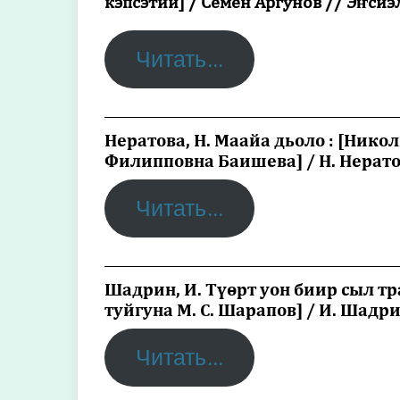
кэпсэтии] / Семен Аргунов // Эҥсиэл
Читать…
_________________________________________
Нератова, Н. Маайа дьоло : [Нико
Филипповна Баишева] / Н. Нератова
Читать…
_________________________________________
Шадрин, И. Түөрт уон биир сыл т
туйгуна М. С. Шарапов] / И. Шадри
Читать…