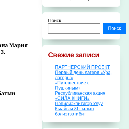
Поиск
Поиск
_______________
рана Мария
3.
Свежие записи
ПАРТНЕРСКИЙ ПРОЕКТ
Первый день лагеря «Ура,
лагерь!»
_______________
«Путешествие с
Пушкиным»
ыбатын
Республиканская акция
«СИЛА КНИГИ»
.
Нэһилиэкпитигэр Улуу
Кыайыы 81 сылын
бэлиэтээтибит