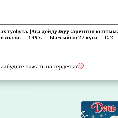
________________________________________________________
ах туоһута. [Аҕа дойду Улуу сэриитин кыттыыл
Эҥсиэли. — 1997. — Ыам ыйын 27 күнэ — С. 2
 забудьте нажать на сердечко