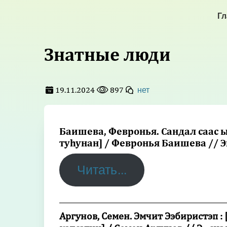
Гл
Знатные люди
19.11.2024
897
нет
Баишева, Февронья. Сандал саас 
туһунан] / Февронья Баишева // Э
Читать…
_________________________________________
Аргунов, Семен. Эмчит Ээбиристэп :