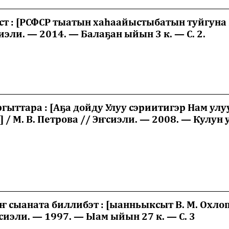
________________________________________________________
ст : [РСФСР тыатын хаһаайыстыбатын туйгуна М
иэли. — 2014. — Балаҕан ыйын 3 к. — С. 2.
________________________________________________________
ргыттара : [Аҕа дойду Улуу сэриитигэр Нам ул
 М. В. Петрова // Эҥсиэли. — 2008. — Кулун у
________________________________________________________
ҥ сыаната биллибэт : [ыанньыксыт В. М. Охло
сиэли. — 1997. — Ыам ыйын 27 к. — С. 3