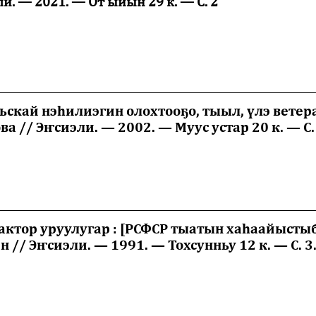
и. — 2021. — От ыйын 29 к. — С. 2
________________________________________________________
льскай нэһилиэгин олохтооҕо, тыыл, үлэ вете
 // Эҥсиэли. — 2002. — Муус устар 20 к. — С. 
________________________________________________________
рактор уруулугар : [РСФСР тыатын хаһаайыст
н // Эҥсиэли. — 1991. — Тохсунньу 12 к. — С. 3