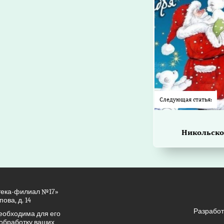
Следующая статья:
Никольско
тека-филиал №17»
ова, д. 14
Разработ
еобходима для его
 обработку ваших