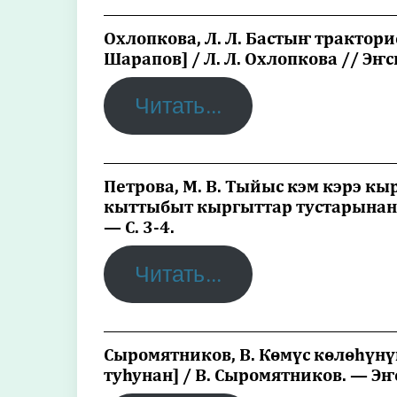
_________________________________________
Охлопкова, Л. Л. Бастыҥ трактори
Шарапов] / Л. Л. Охлопкова // Эҥс
Читать…
_________________________________________
Петрова, М. В. Тыйыс кэм кэрэ кы
кыттыбыт кыргыттар тустарынан] /
— С. 3-4.
Читать…
_________________________________________
Сыромятников, В. Көмүс көлөһүнү
туһунан] / В. Сыромятников. — Эҥ