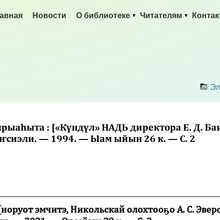
авная
Новости
О библиотеке
Читателям
Конта
Эл
ырыаһыта : [«Күндүл» НАДЬ директора Е. Д. Б
ҥсиэли. — 1994. — Ыам ыйын 26 к. — С. 2
________________________________________________________
 [норуот эмчитэ, Никольскай олохтооҕо А. С. Эве