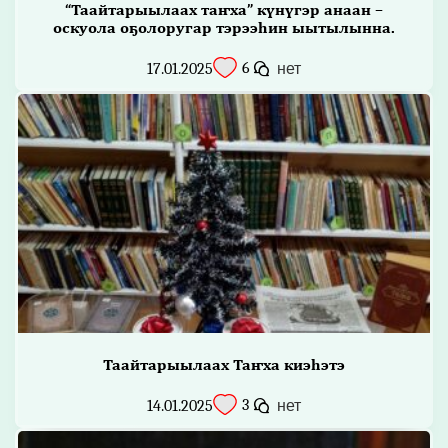
“Таайтарыылаах таҥха” күнүгэр анаан –
оскуола оҕолоругар тэрээһин ыытылынна.
6
17.01.2025
нет
Таайтарыылаах Таҥха киэһэтэ
3
14.01.2025
нет