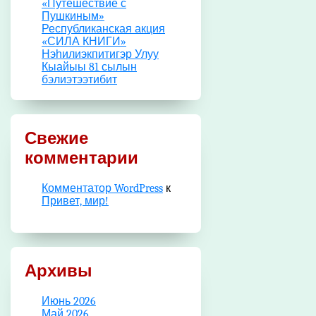
«Путешествие с
Пушкиным»
Республиканская акция
«СИЛА КНИГИ»
Нэһилиэкпитигэр Улуу
Кыайыы 81 сылын
бэлиэтээтибит
Свежие
комментарии
Комментатор WordPress
к
Привет, мир!
Архивы
Июнь 2026
Май 2026